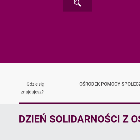
Zatwierdź
wpisaną
frazę
OŚRODEK POMOCY SPOŁEC
Gdzie się
znajdujesz?
Artykuł
DZIEŃ SOLIDARNOŚCI Z 