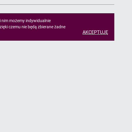
ki nim możemy indywidualnie
zięki czemu nie będą zbierane żadne
AKCEPTUJĘ
takt
odek Pomocy Społecznej ul. Górnicza 26
251 Pawłowice
@pawlowice.pl
(+48) 32 4721 741
ORMULARZ KONTAKTOWY
uzula informacyjna (RODO)
Пункт GDPR
 клієнтів з України