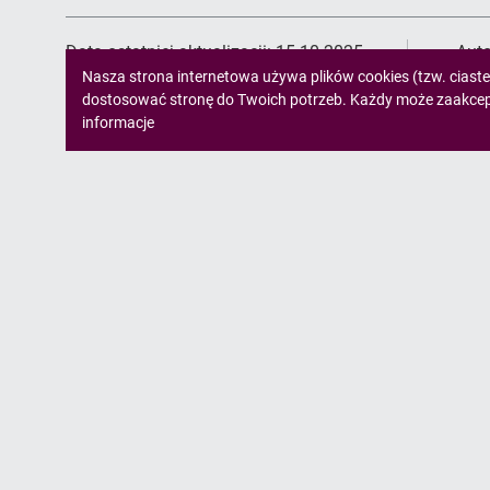
Data ostatniej aktualizacji:
15.10.2025
Auto
Informacja
Nasza strona internetowa używa plików cookies (tzw. ciast
dostosować stronę do Twoich potrzeb. Każdy może zaakcepto
o
informacje
cookies!