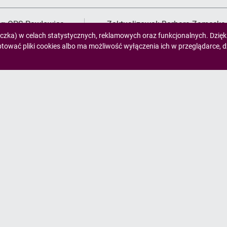
r:
OPS Pawłowice
Zaktualizował:
Barbara Zamęcka
eczka) w celach statystycznych, reklamowych oraz funkcjonalnych. Dzię
wać pliki cookies albo ma możliwość wyłączenia ich w przeglądarce, d
Serwisy Gminy Pawłowice
Kon
Urząd Gminy Pawłowice
Ośr
Gminny Ośrodek Kultury
43-
Gminna Biblioteka Publiczna
ops
Gminny Ośrodek Sportu
>
F
Gminny Zespół Komunalny
Kla
Ośrodek Pomocy Społecznej
для