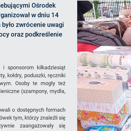
zebującymi Ośrodek
ganizował w dniu 14
em było zwrócenie uwagi
ocy oraz podkreślenie
i sponsorom kilkadziesiąt
y, kołdry, poduszki, ręczniki
owym. Osoby te mogły też
igieniczne (szampony, mydła,
owali o dostępnych formach
wek tym, którzy znaleźli się
ktywnie zaangażowały się