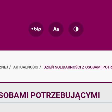
Zmień
Zmień
Przejdź
rozmiar
kontrast
do
tekstu
strony
BIP
ZNEJ
AKTUALNOŚCI
DZIEŃ SOLIDARNOŚCI Z OSOBAMI POT
OSOBAMI POTRZEBUJĄCYMI