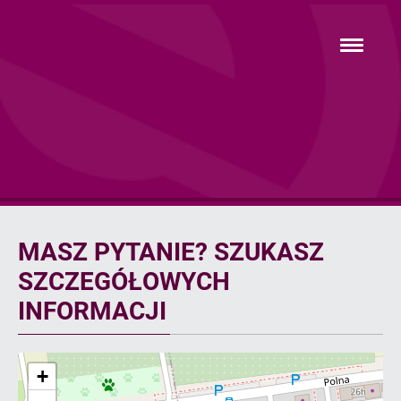
Przejdź
hambur
do
menu
głównej
treści
Kontakt
MASZ PYTANIE? SZUKASZ
SZCZEGÓŁOWYCH
INFORMACJI
+