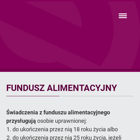
Przejdź
hambur
do
menu
głównej
treści
Fundusz
alimentacyjny
FUNDUSZ ALIMENTACYJNY
Świadczenia z funduszu alimentacyjnego
przysługują
osobie uprawnionej:
do ukończenia przez nią 18 roku życia albo
do ukończenia przez nią 25 roku życia, jeżeli